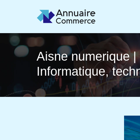
Aisne numerique | 
Infor­mati­que, tec