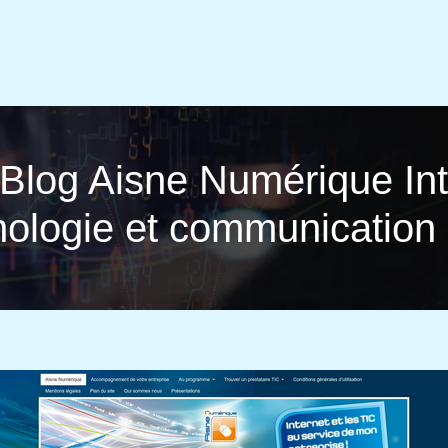
Blog Aisne Numérique Int
hnologie et com­munica­tion